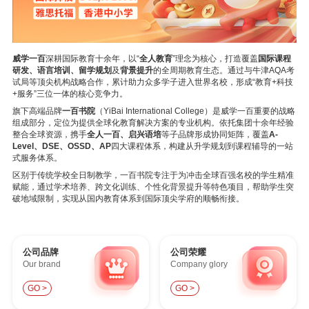
威学一百
深耕国际教育十余年，以“
全人教育
”理念为核心，打造覆盖
国际课程
研发、语言培训、留学规划
及
背景提升
的全周期教育生态。通过与牛津AQA考
试局等顶尖机构战略合作，累计助力众多学子进入世界名校，形成“教育+科技
+服务”三位一体的核心竞争力。
旗下高端品牌
一百书院
（YiBai International College）是威学一百重要的战略
组成部分，定位为提供全球化教育解决方案的专业机构。依托集团十余年经验
整合全球资源，携手
全人一百、启兴语培
等子品牌形成协同矩阵，覆盖
A-
Level、DSE、OSSD、AP
四大课程体系，构建从升学规划到课程辅导的一站
式服务体系。
区别于传统学校全日制教学，一百书院专注于为冲击全球百强名校的学生精准
赋能，通过学术培养、跨文化训练、个性化背景提升等特色项目，帮助学生突
破地域限制，实现从国内教育体系到国际顶尖学府的顺畅衔接。
公司品牌
公司荣耀
Our brand
Company glory
GO >
GO >