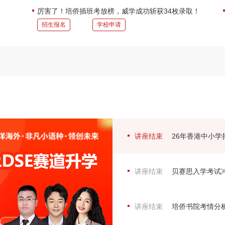
厉害了！培侨插班考放榜，威学成功斩获34枚录取！
招生报名
学校申请
讲座结束
26年香港中小学
讲座结束
贝赛思入学考试冲
讲座结束
培侨书院考情分析