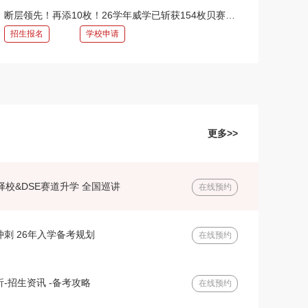
断层领先！再添10枚！26学年威学已斩获154枚贝赛思录取！
招生报名
学校申请
更多>>
择校&DSE赛道升学 全国巡讲
在线预约
刺 26年入学备考规划
在线预约
-招生资讯 -备考攻略
在线预约